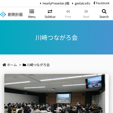
HeartyPresenter β版
gentak.info
Facebook
Menu
Sidebar
Prev
Next
Search
川崎つながろ会
ホーム
>
川崎つながろ会