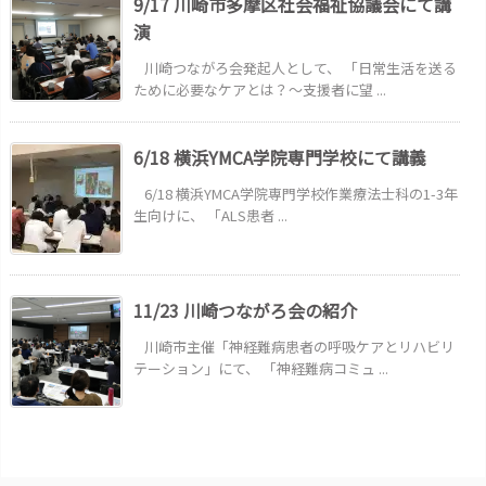
9/17 川崎市多摩区社会福祉協議会にて講
演
川崎つながろ会発起人として、 「日常生活を送る
ために必要なケアとは？～支援者に望 ...
6/18 横浜YMCA学院専門学校にて講義
6/18 横浜YMCA学院専門学校作業療法士科の1-3年
生向けに、 「ALS患者 ...
11/23 川崎つながろ会の紹介
川崎市主催「神経難病患者の呼吸ケアとリハビリ
テーション」にて、 「神経難病コミュ ...